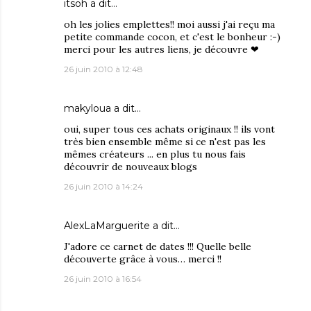
itsoh
a dit…
oh les jolies emplettes!! moi aussi j'ai reçu ma
petite commande cocon, et c'est le bonheur :-)
merci pour les autres liens, je découvre ❤
26 juin 2010 à 12:48
makyloua
a dit…
oui, super tous ces achats originaux !! ils vont
très bien ensemble même si ce n'est pas les
mêmes créateurs ... en plus tu nous fais
découvrir de nouveaux blogs
26 juin 2010 à 14:24
AlexLaMarguerite
a dit…
J'adore ce carnet de dates !!! Quelle belle
découverte grâce à vous… merci !!
26 juin 2010 à 16:54