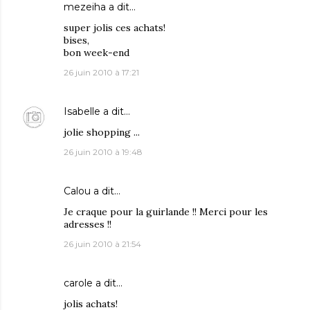
mezeiha
a dit…
super jolis ces achats!
bises,
bon week-end
26 juin 2010 à 17:21
Isabelle
a dit…
jolie shopping ...
26 juin 2010 à 19:48
Calou
a dit…
Je craque pour la guirlande !! Merci pour les
adresses !!
26 juin 2010 à 21:54
carole
a dit…
jolis achats!