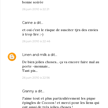
bonne soirée
26 juin 2010 à 22:21
Carine
a dit…
et oui c'est le risque de susciter tjrs des envies
à trop lire ;-)
26 juin 2010 à 22:46
Linen and milk
a dit…
De bien jolies choses... ça va encore faire mal au
porte -monnaie...
Tant pis...
26 juin 2010 à 22:56
Granny
a dit…
J'aime tout et plus particulièrement les pique
épingles de Cocoon ! et merci pour les liens qui
ont aussi de très jolies choses !