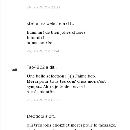
26 juin 2010 à 23:33
stef et sa belette
a dit…
hummm ! de bien jolies choses !
hihiihih !
bonne soirée
26 juin 2010 à 23:48
Tao4802
a dit…
Une belle sélection ;-)))) J'aime bcp.
Merci pour tous tes com' chez moi, c'est
sympa… Alors je te découvre !
A très bientôt.
27 juin 2010 à 07:39
Déptidoi
a dit…
oui très jolis choix!!!et merci pour le message,