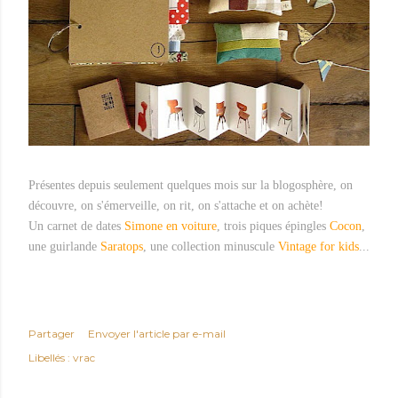
Présentes d
epuis seulement quelques mois sur la blogosphère, on
découvre, on s'émerveille, on rit, on s'attache et on achète!
Un carnet de dates
Simone en voiture
, trois piques épingles
Cocon
,
une guirlande
Saratops
, une collection minuscule
Vintage for kids
...
Partager
Envoyer l'article par e-mail
Libellés :
vrac