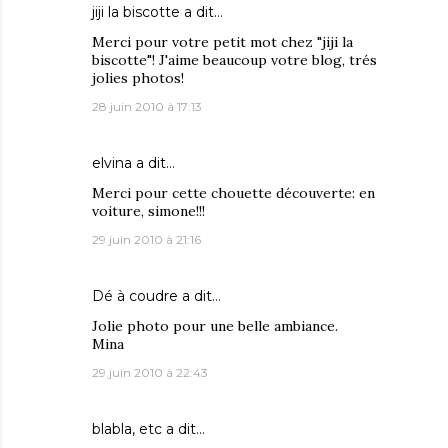
jiji la biscotte
a dit…
Merci pour votre petit mot chez "jiji la
biscotte"! J'aime beaucoup votre blog, trés
jolies photos!
28 juin 2010 à 17:13
elvina
a dit…
Merci pour cette chouette découverte: en
voiture, simone!!!
29 juin 2010 à 21:16
Dé à coudre
a dit…
Jolie photo pour une belle ambiance.
Mina
29 juin 2010 à 22:43
blabla, etc
a dit…