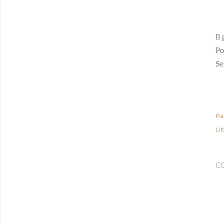
Il 
Po
Se
Pa
Lib
C