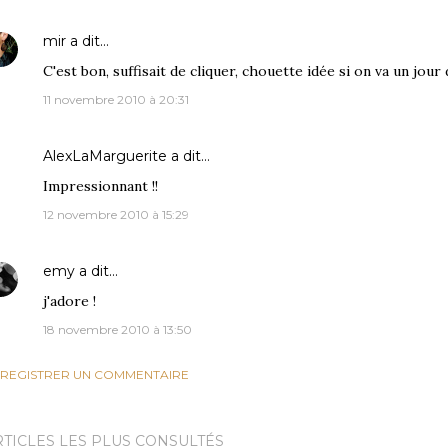
mir
a dit…
C'est bon, suffisait de cliquer, chouette idée si on va un jour d
11 novembre 2010 à 20:31
AlexLaMarguerite
a dit…
Impressionnant !!
12 novembre 2010 à 15:29
emy
a dit…
j'adore !
18 novembre 2010 à 13:50
REGISTRER UN COMMENTAIRE
RTICLES LES PLUS CONSULTÉS