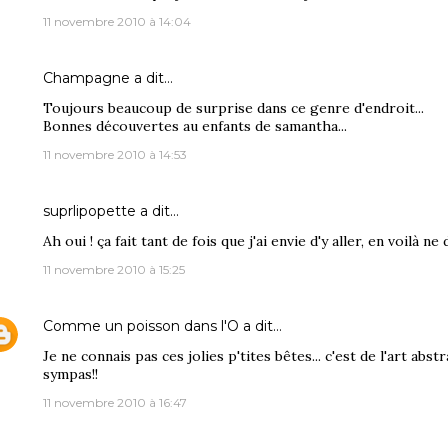
11 novembre 2010 à 14:04
Champagne
a dit…
Toujours beaucoup de surprise dans ce genre d'endroit...
Bonnes découvertes au enfants de samantha...
11 novembre 2010 à 14:53
suprlipopette
a dit…
Ah oui ! ça fait tant de fois que j'ai envie d'y aller, en voilà ne d
11 novembre 2010 à 15:25
Comme un poisson dans l'O
a dit…
Je ne connais pas ces jolies p'tites bêtes... c'est de l'art abs
sympas!!
11 novembre 2010 à 16:47