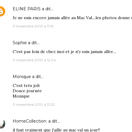
ELINE PARIS
a dit…
Je ne suis encore jamais allée au Mac Val....les photos donne e
11 novembre 2010 à 11:16
Sophie
a dit…
C'est pas loin de chez moi et je n'y suis jamais allée...
11 novembre 2010 à 12:04
Monique
a dit…
C'est très joli
Douce journée
Monique
11 novembre 2010 à 12:52
HomeCollection.
a dit…
il faut vraiment que j'aille au mac val un jour!!