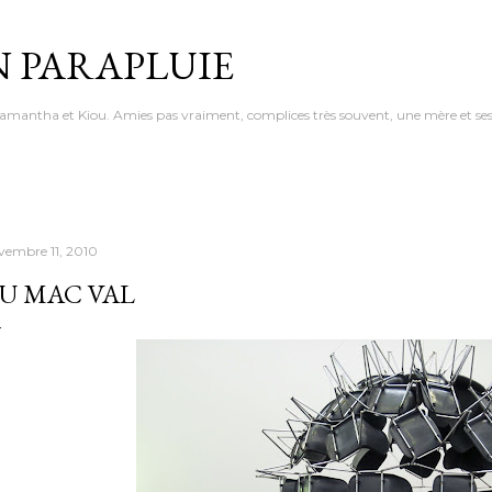
Accéder au contenu principal
N PARAPLUIE
les Samantha et Kiou. Amies pas vraiment, complices très souvent, une mère et ses 
vembre 11, 2010
U MAC VAL