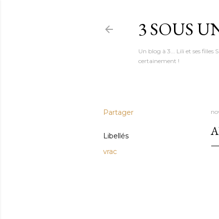
3 SOUS U
Un blog à 3... Lili et ses fil
certainement !
Partager
no
A
Libellés
vrac