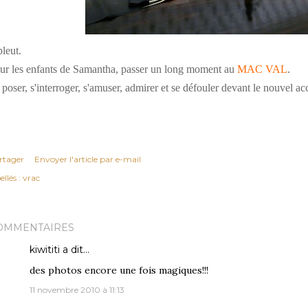
pleut.
ur les enfants de Samantha, passer un long moment au
MAC VAL
.
 poser, s'interroger, s'amuser, admirer et se défouler devant le nouvel ac
rtager
Envoyer l'article par e-mail
ellés :
vrac
OMMENTAIRES
kiwititi
a dit…
des photos encore une fois magiques!!!
11 novembre 2010 à 11:13