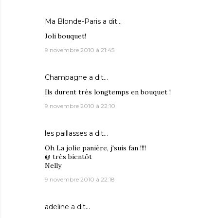
Ma Blonde-Paris
a dit…
Joli bouquet!
9 novembre 2010 à 21:45
Champagne
a dit…
Ils durent très longtemps en bouquet !
9 novembre 2010 à 22:10
les paillasses
a dit…
Oh La jolie panière, j'suis fan !!!!
@ très bientôt
Nelly
9 novembre 2010 à 22:18
adeline
a dit…