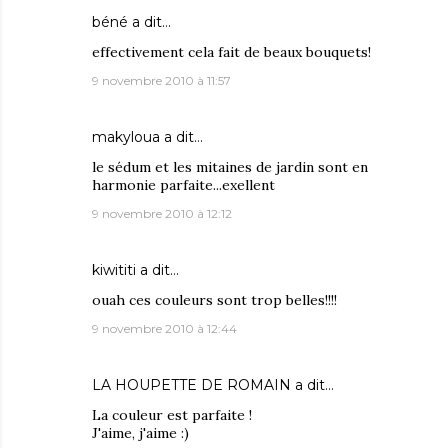
béné
a dit…
effectivement cela fait de beaux bouquets!
9 novembre 2010 à 11:57
makyloua
a dit…
le sédum et les mitaines de jardin sont en
harmonie parfaite...exellent
9 novembre 2010 à 12:12
kiwititi
a dit…
ouah ces couleurs sont trop belles!!!!
9 novembre 2010 à 12:44
LA HOUPETTE DE ROMAIN
a dit…
La couleur est parfaite !
J'aime, j'aime :)