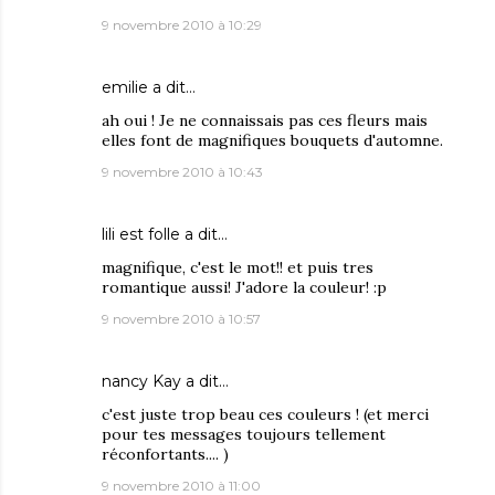
9 novembre 2010 à 10:29
emilie
a dit…
ah oui ! Je ne connaissais pas ces fleurs mais
elles font de magnifiques bouquets d'automne.
9 novembre 2010 à 10:43
lili est folle
a dit…
magnifique, c'est le mot!! et puis tres
romantique aussi! J'adore la couleur! :p
9 novembre 2010 à 10:57
nancy Kay
a dit…
c'est juste trop beau ces couleurs ! (et merci
pour tes messages toujours tellement
réconfortants.... )
9 novembre 2010 à 11:00