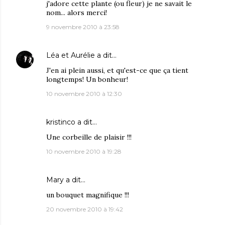
j'adore cette plante (ou fleur) je ne savait le
nom... alors merci!
9 novembre 2010 à 23:58
Léa et Aurélie
a dit…
J'en ai plein aussi, et qu'est-ce que ça tient
longtemps! Un bonheur!
10 novembre 2010 à 12:30
kristinco
a dit…
Une corbeille de plaisir !!!
10 novembre 2010 à 19:28
Mary
a dit…
un bouquet magnifique !!!
20 novembre 2010 à 19:42