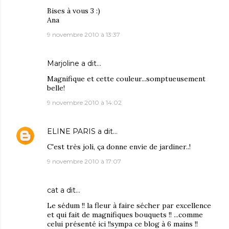
Bises à vous 3 :)
Ana
9 novembre 2010 à 13:37
Marjoline
a dit…
Magnifique et cette couleur...somptueusement
belle!
9 novembre 2010 à 14:02
ELINE PARIS
a dit…
C'est très joli, ça donne envie de jardiner..!
9 novembre 2010 à 17:07
cat
a dit…
Le sédum !! la fleur à faire sécher par excellence
et qui fait de magnifiques bouquets !! ...comme
celui présenté ici !!sympa ce blog à 6 mains !!